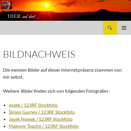
Suchen
HierUndDort.com
ZUM
PRIMÄR
INHALT
MENÜ
SPRINGEN
BILDNACHWEIS
Die meisten Bilder auf dieser Internetpräsenz stammen von
mir selbst.
Weitere Bilder finden sich von folgenden Fotografen :
ayzek / 123RF Stockfoto
Simon Gurney / 123RF Stockfoto
Jacek Nowak / 123RF Stockfoto
Maksym Topchii / 123RF Stockfoto