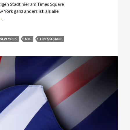
tigen Stadt hier am Times Square
 York ganz anders ist, als alle
– New York schläft tatsächlich nie
→
NEW YORK
NYC
TIMES SQUARE