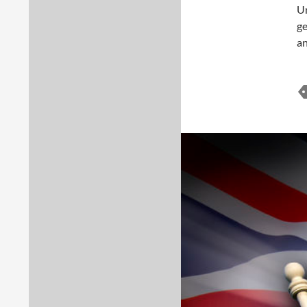
Un
ge
an