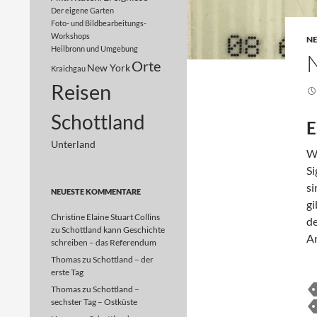
Der eigene Garten
Foto- und Bildbearbeitungs-
Workshops
N
Heilbronn und Umgebung
Orte
New York
Kraichgau
Reisen
Schottland
E
Unterland
We
Si
si
NEUESTE KOMMENTARE
gi
Christine Elaine Stuart Collins
de
zu
Schottland kann Geschichte
An
schreiben – das Referendum
Thomas
zu
Schottland – der
erste Tag
Thomas
zu
Schottland –
sechster Tag – Ostküste