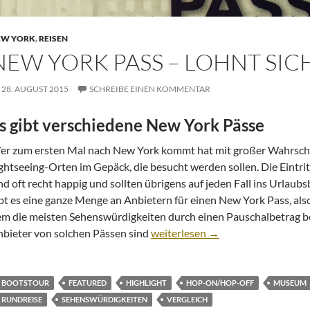
EW YORK
,
REISEN
NEW YORK PASS – LOHNT SIC
28. AUGUST 2015
SCHREIBE EINEN KOMMENTAR
s gibt verschiedene New York Pässe
r zum ersten Mal nach New York kommt hat mit großer Wahrschein
ghtseeing-Orten im Gepäck, die besucht werden sollen. Die Eintrit
nd oft recht happig und sollten übrigens auf jeden Fall ins Urla
bt es eine ganze Menge an Anbietern für einen New York Pass, also
m die meisten Sehenswürdigkeiten durch einen Pauschalbetrag b
New York Pass – lohnt sich das?
bieter von solchen Pässen sind
weiterlesen
→
BOOTSTOUR
FEATURED
HIGHLIGHT
HOP-ON/HOP-OFF
MUSEUM
RUNDREISE
SEHENSWÜRDIGKEITEN
VERGLEICH