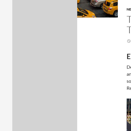
N
E
D
an
so
Re