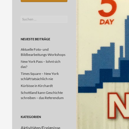
Suchen
nach:
NEUESTE BEITRÄGE
Aktuelle Foto- und
Bildbearbeitungs-Workshops
New York Pass – lohnt sich
das?
Times Square – New York
schläft tatsächlich nie
Kürbisse in Kirchardt
Schottland kann Geschichte
schreiben – das Referendum
KATEGORIEN
Aktivitäten/Ereignisse