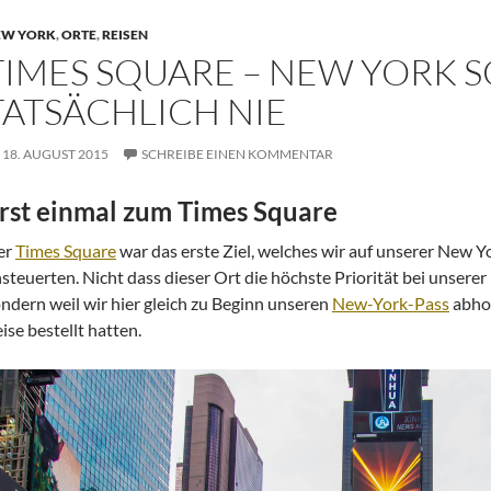
EW YORK
,
ORTE
,
REISEN
TIMES SQUARE – NEW YORK 
TATSÄCHLICH NIE
18. AUGUST 2015
SCHREIBE EINEN KOMMENTAR
rst einmal zum Times Square
er
Times Square
war das erste Ziel, welches wir auf unserer New Y
steuerten. Nicht dass dieser Ort die höchste Priorität bei unsere
ndern weil wir hier gleich zu Beginn unseren
New-York-Pass
abhol
ise bestellt hatten.