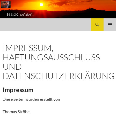
Suchen
HierUndDort.com
ZUM
PRIMÄR
INHALT
MENÜ
SPRINGEN
IMPRESSUM,
HAFTUNGSAUSSCHLUSS U
ND D
ATENSCHUTZERKLÄRUNG
Impressum
Diese Seiten wurden erstellt von
Thomas Ströbel