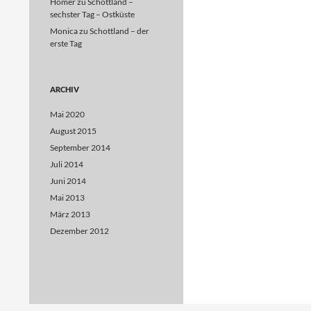
Homer
zu
Schottland –
sechster Tag – Ostküste
Monica
zu
Schottland – der
erste Tag
ARCHIV
Mai 2020
August 2015
September 2014
Juli 2014
Juni 2014
Mai 2013
März 2013
Dezember 2012