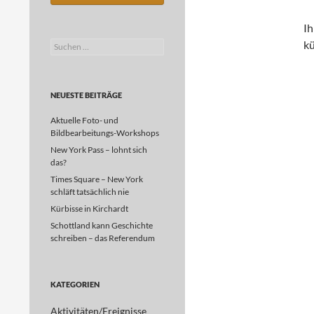
Ih
kü
Suchen
nach:
NEUESTE BEITRÄGE
Aktuelle Foto- und
Bildbearbeitungs-Workshops
New York Pass – lohnt sich
das?
Times Square – New York
schläft tatsächlich nie
Kürbisse in Kirchardt
Schottland kann Geschichte
schreiben – das Referendum
KATEGORIEN
Aktivitäten/Ereignisse