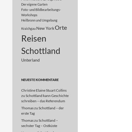
Der eigene Garten
Foto- und Bildbearbeitungs-
Workshops
Heilbronn und Umgebung
Orte
New York
Kraichgau
Reisen
Schottland
Unterland
NEUESTE KOMMENTARE
Christine Elaine Stuart Collins
zu
Schottland kann Geschichte
schreiben – das Referendum
Thomas
zu
Schottland – der
erste Tag
Thomas
zu
Schottland –
sechster Tag – Ostküste