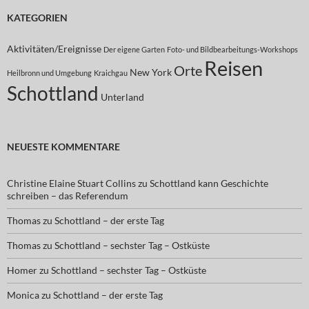
KATEGORIEN
Aktivitäten/Ereignisse
Der eigene Garten
Foto- und Bildbearbeitungs-Workshops
Reisen
Orte
New York
Heilbronn und Umgebung
Kraichgau
Schottland
Unterland
NEUESTE KOMMENTARE
Christine Elaine Stuart Collins
zu
Schottland kann Geschichte
schreiben – das Referendum
Thomas
zu
Schottland – der erste Tag
Thomas
zu
Schottland – sechster Tag – Ostküste
Homer
zu
Schottland – sechster Tag – Ostküste
Monica
zu
Schottland – der erste Tag