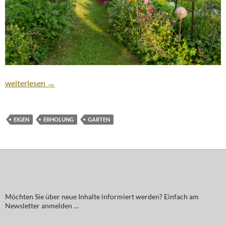
Der eigene Garten
weiterlesen
→
EIGEN
ERHOLUNG
GARTEN
Möchten Sie über neue Inhalte informiert werden? Einfach am
Newsletter anmelden …